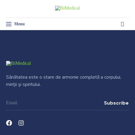
Menu
Toggle navigation
SALĂ DE TRATAMENT
PSIHOLOGIE CLINICĂ
MEDICINA MUNCII
Sănătatea este o stare de armonie completă a corpului,
minţii şi spiritului.