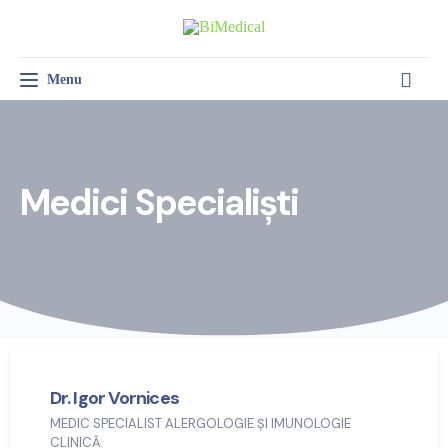
Menu
Toggle navigation
SALĂ DE TRATAMENT
PSIHOLOGIE CLINICĂ
MEDICINA MUNCII
Medici Specialiști
Dr. Igor Vornices
MEDIC SPECIALIST ALERGOLOGIE ȘI IMUNOLOGIE
CLINICĂ