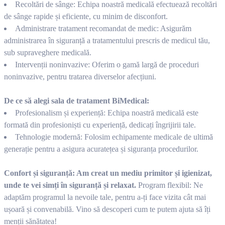
Recoltări de sânge: Echipa noastră medicală efectuează recoltări
de sânge rapide și eficiente, cu minim de disconfort.
Administrare tratament recomandat de medic: Asigurăm
administrarea în siguranță a tratamentului prescris de medicul tău,
sub supraveghere medicală.
Intervenții noninvazive: Oferim o gamă largă de proceduri
noninvazive, pentru tratarea diverselor afecțiuni.
De ce să alegi sala de tratament BiMedical:
Profesionalism și experiență: Echipa noastră medicală este
formată din profesioniști cu experiență, dedicați îngrijirii tale.
Tehnologie modernă: Folosim echipamente medicale de ultimă
generație pentru a asigura acuratețea și siguranța procedurilor.
Confort și siguranță: Am creat un mediu primitor și igienizat,
unde te vei simți în siguranță și relaxat.
Program flexibil: Ne
adaptăm programul la nevoile tale, pentru a-ți face vizita cât mai
ușoară și convenabilă. Vino să descoperi cum te putem ajuta să îți
menții sănătatea!