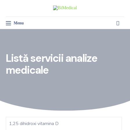
Menu
Toggle navigation
SALĂ DE TRATAMENT
PSIHOLOGIE CLINICĂ
MEDICINA MUNCII
Listă servicii analize
medicale
1,25 dihidroxi vitamina D