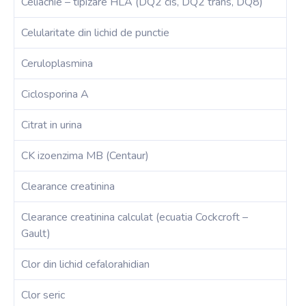
Celiachie – tipizare HLA (DQ2 cis, DQ2 trans, DQ8)
Celularitate din lichid de punctie
Ceruloplasmina
Ciclosporina A
Citrat in urina
CK izoenzima MB (Centaur)
Clearance creatinina
Clearance creatinina calculat (ecuatia Cockcroft –
Gault)
Clor din lichid cefalorahidian
Clor seric