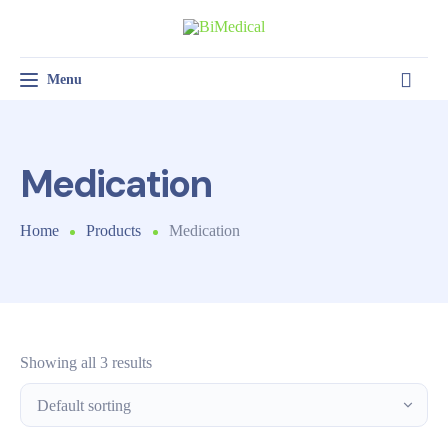
Menu
Toggle navigation
SALĂ DE TRATAMENT
PSIHOLOGIE CLINICĂ
MEDICINA MUNCII
Medication
Home
Products
Medication
Showing all 3 results