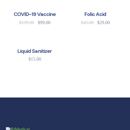
SALE!
SALE!
COVID-19 Vaccine
Folic Acid
$
199.00
$
99.00
$
45.00
$
29.00
Liquid Sanitizer
$
15.00