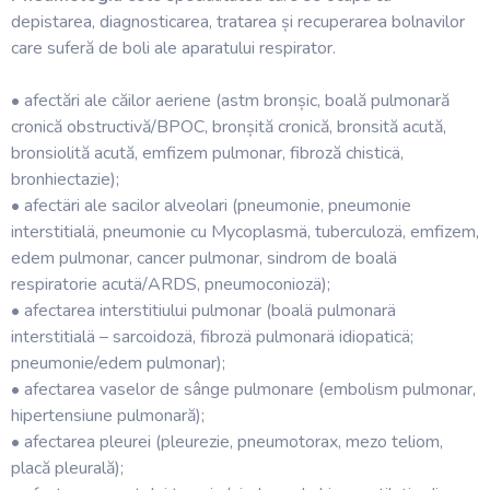
depistarea, diagnosticarea, tratarea și recuperarea bolnavilor
care suferă de boli ale aparatului respirator.
• afectări ale căilor aeriene (astm bronșic, boală pulmonară
cronică obstructivă/BPOC, bronșită cronică, bronsită acută,
bronsiolită acută, emfizem pulmonar, fibroză chisticä,
bronhiectazie);
• afectäri ale sacilor alveolari (pneumonie, pneumonie
interstitialä, pneumonie cu Mycoplasmä, tuberculozä, emfizem,
edem pulmonar, cancer pulmonar, sindrom de boalä
respiratorie acutä/ARDS, pneumoconiozä);
• afectarea interstitiului pulmonar (boalä pulmonarä
interstitialä – sarcoidozä, fibrozä pulmonarä idiopaticä;
pneumonie/edem pulmonar);
• afectarea vaselor de sânge pulmonare (embolism pulmonar,
hipertensiune pulmonară);
• afectarea pleurei (pleurezie, pneumotorax, mezo teliom,
placă pleurală);