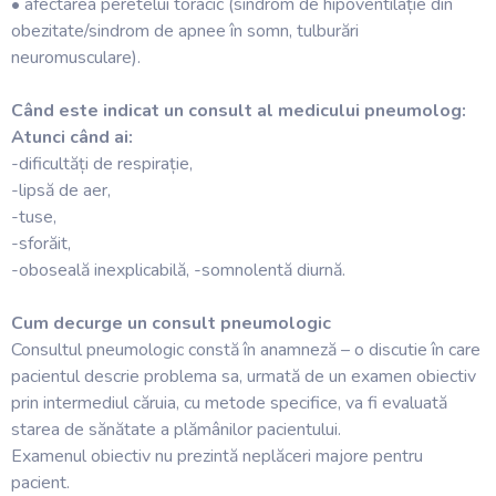
• afectarea peretelui toracic (sindrom de hipoventilație din
obezitate/sindrom de apnee în somn, tulburări
neuromusculare).
Când este indicat un consult al medicului pneumolog:
Atunci când ai:
-dificultăți de respirație,
-lipsă de aer,
-tuse,
-sforăit,
-oboseală inexplicabilă, -somnolentă diurnă.
Cum decurge un consult pneumologic
Consultul pneumologic constă în anamneză – o discutie în care
pacientul descrie problema sa, urmată de un examen obiectiv
prin intermediul căruia, cu metode specifice, va fi evaluată
starea de sănătate a plămânilor pacientului.
Examenul obiectiv nu prezintă neplăceri majore pentru
pacient.