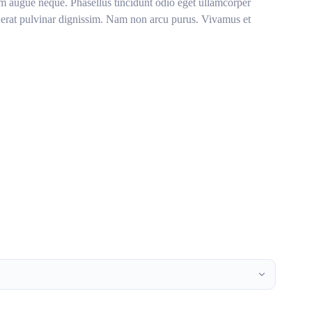
uam augue neque. Phasellus tincidunt odio eget ullamcorper
nec erat pulvinar dignissim. Nam non arcu purus. Vivamus et