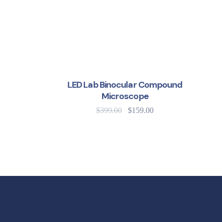
SALE!
LED Lab Binocular Compound
Microscope
$
399.00
$
159.00