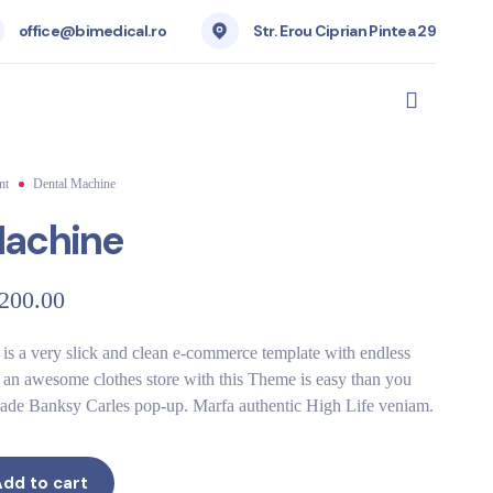
office@bimedical.ro
Str. Erou Ciprian Pintea 29
nt
Dental Machine
Machine
,200.00
is a very slick and clean e-commerce template with endless
ng an awesome clothes store with this Theme is easy than you
trade Banksy Carles pop-up. Marfa authentic High Life veniam.
dd to cart