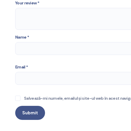
Your review
*
Name
*
Email
*
Salvează-mi numele, emailul și site-ul web în acest navi