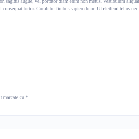
nibh sagittis augue, vel porttitor diam enim non metus. Vestibulum aliq
ed consequat tortor. Curabitur finibus sapien dolor. Ut eleifend tellus 
nt marcate cu
*