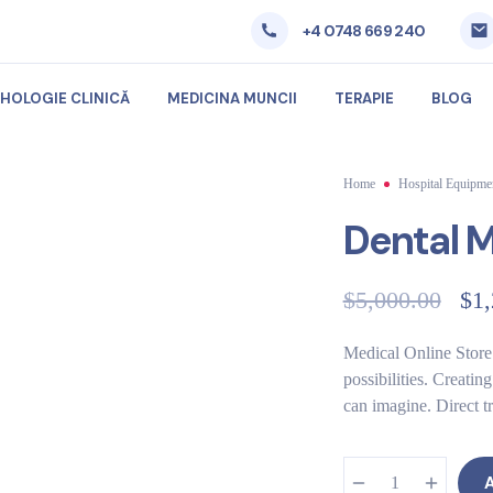
+4 0748 669 240
IHOLOGIE CLINICĂ
MEDICINA MUNCII
TERAPIE
BLOG
Home
Hospital Equipme
Dental 
$
5,000.00
$
1
Medical Online Store 
possibilities. Creati
can imagine. Direct 
A